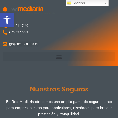
Ir
Spanish
al
Abrir barra de herramientas
contenido
924 31 17 40
675 62 15 39
gex@redmediaria.es
Nuestros Seguros
En Red Mediaria ofrecemos una amplia gama de seguros tanto
para empresas como para particulares, diseñados para brindar
protección y tranquilidad.